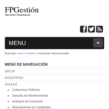
FPGestión
Servicios Financieros
MENU
OPEN MENU
Está aquí:
Inicio
Avales
Garantías Internacionales
INICIO
NOSOTROS
AVALES
MENÚ DE NAVEGACIÓN
LICITACIONES PÚBLICAS
INICIO
GARANTÍA DE MANTENIMIENTO
ANTICIPOS DE FORMACIÓN
NOSOTROS
AFIANZAMIENTO DE CANTIDADES
AVALES
GARANTÍA MEDIOAMBIENTAL
Licitaciones Públicas
CONVOCATORIAS REINDUS
LICENCIAS DE JUEGO
Garantía de Mantenimiento
PUNTO DE CONEXIÓN A RED
Anticipos de Formación
AVALES ANTE ADUANAS
Afianzamiento de Cantidades
APLAZAMIENTO DE IMPUESTOS