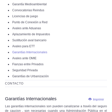
SUSTITUCIÓN AVAL BANCARIO
Garantía Medioambiental
AVALES PARA ETT
Convocatorias Reindus
GARANTÍAS INTERNACIONALES
Licencias de juego
AVALES ANTE OMIE
FIANZAS ENTRE PRIVADOS
Punto de Conexión a Red
SEGURIDAD PRIVADA
Avales ante Aduanas
GARANTÍAS DE URBANIZACIÓN
CONTACTO
Aplazamiento de Impuestos
Sustitución aval bancario
Avales para ETT
Garantías Internacionales
Avales ante OMIE
Fianzas entre Privados
Seguridad Privada
Garantías de Urbanización
CONTACTO
Garantías Internacionales
Imprimir
Las garantías internacionales son pueden canalizarse a través del seguro
de caucion , son necesarias cuando una Administración Pública en el